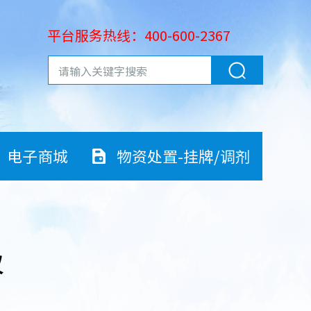
平台服务热线：400-600-2367
请输入关键字搜索
电子商城
物资处置-挂牌/调剂
议