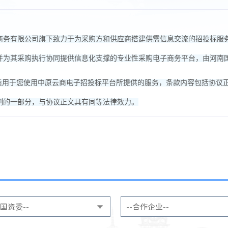
商务有限公司旗下致力于为采购方和供应商搭建供需信息交流的招投标服
并为其采购执行协同提供信息化支撑的专业性采购电子商务平台，由河南
）适用于您使用中原云商电子招投标平台所提供的服务，条款内容包括协议
割的一部分，与协议正文具有同等法律效力。
各项服务的同时，承诺接受并遵守各项相关规则的规定。中原云商电子招
台上刊载公告，通知予您。您对新修改的条款如有异议，履行完未完成的
一旦您继续使用中原云商电子招投标平台提供的服务，则表示您已经接受
除另行明确声明外，任何使服务范围扩大或功能增强的新内容均受本协议
国资委--
--合作企业--
原云商电子招投标平台用户时，您是具有法律规定的完全民事权利能力和